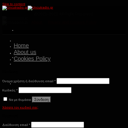
Skip to content
@2021-2023 All Right Reserved.
About
-
Privacy and Cookies Policy
Home
About us
Cookies Policy
Σύνδεση
Όνομα χρήστη ή διεύθυνση email
*
Κωδικός
*
Σύνδεση
Να με θυμάσαι
Χάσατε τον κωδικό σας;
Εγγραφή
Διεύθυνση email
*