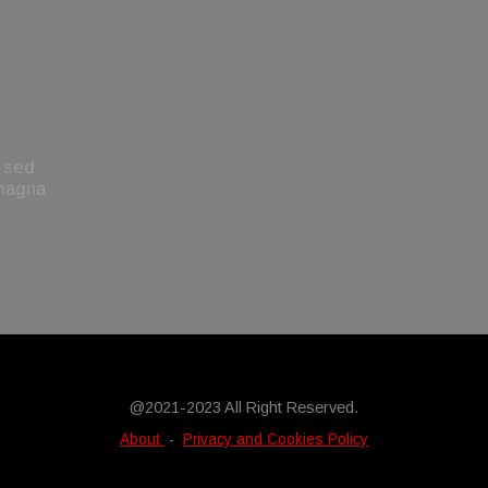
, sed
 magna
@2021-2023 All Right Reserved.
About
-
Privacy and Cookies Policy