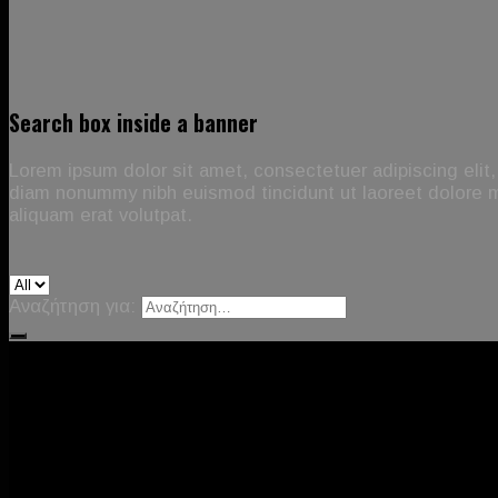
Search box inside a banner
Lorem ipsum dolor sit amet, consectetuer adipiscing elit
diam nonummy nibh euismod tincidunt ut laoreet dolore
aliquam erat volutpat.
Αναζήτηση για: