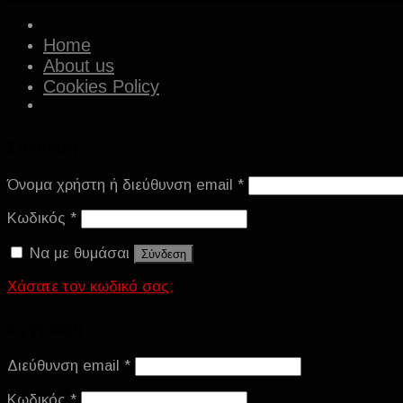
Home
About us
Cookies Policy
Σύνδεση
Όνομα χρήστη ή διεύθυνση email
*
Κωδικός
*
Να με θυμάσαι
Σύνδεση
Χάσατε τον κωδικό σας;
Εγγραφή
Διεύθυνση email
*
Κωδικός
*