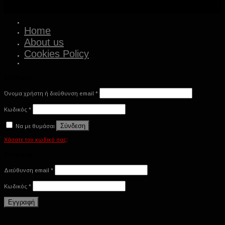
Home
About us
Cookies Policy
Σύνδεση
Όνομα χρήστη ή διεύθυνση email
*
Κωδικός
*
Σύνδεση
Να με θυμάσαι
Χάσατε τον κωδικό σας;
Εγγραφή
Διεύθυνση email
*
Κωδικός
*
Εγγραφή