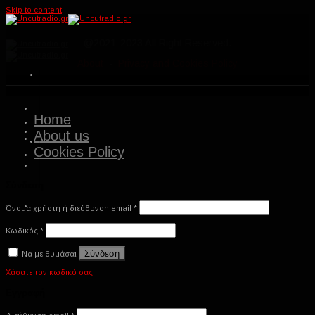
Skip to content
@2021-2023 All Right Reserved.
About
-
Privacy and Cookies Policy
Home
About us
Cookies Policy
Σύνδεση
Όνομα χρήστη ή διεύθυνση email
*
Κωδικός
*
Σύνδεση
Να με θυμάσαι
Χάσατε τον κωδικό σας;
Εγγραφή