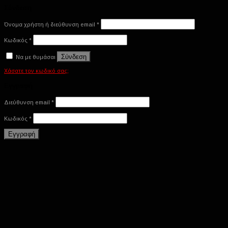
Σύνδεση
Όνομα χρήστη ή διεύθυνση email
*
Κωδικός
*
Σύνδεση
Να με θυμάσαι
Χάσατε τον κωδικό σας;
Εγγραφή
Διεύθυνση email
*
Κωδικός
*
Εγγραφή