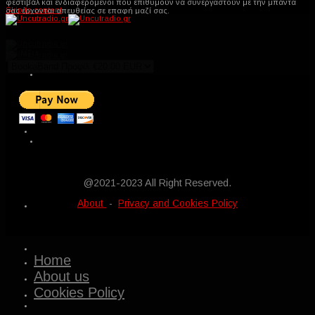
φεστιβάλ και ενδιαφερόμενοι που επιθυμούν να συνεργαστούν με την μπάντα
Skip to content
σας έρχονται απευθείας σε επαφή μαζί σας.
20€ πληρωμή μέσω πιστωτικής / χρεωστικής κάρτας
Επιλέξτε
@2021-2023 All Right Reserved.
About
-
Privacy and Cookies Policy
Home
About us
Cookies Policy