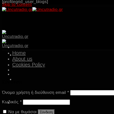
[profilegrid_user_blogs]
Skip to content
Home
About us
Cookies Policy
Σύνδεση
Όνομα χρήστη ή διεύθυνση email
*
Κωδικός
*
Να με θυμάσαι
Σύνδεση